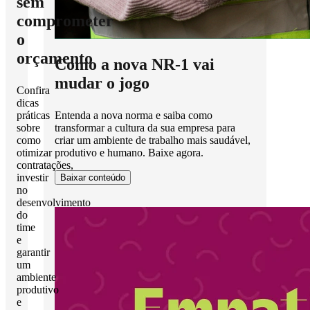
sem
comprometer
o
orçamento
Como a nova NR-1 vai
mudar o jogo
Confira
dicas
Entenda a nova norma e saiba como
práticas
transformar a cultura da sua empresa para
sobre
criar um ambiente de trabalho mais saudável,
como
produtivo e humano. Baixe agora.
otimizar
contratações,
investir
Baixar conteúdo
no
desenvolvimento
do
time
e
garantir
um
ambiente
produtivo
e