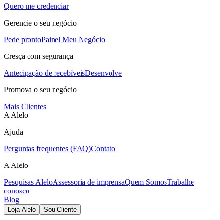
Quero me credenciar
Gerencie o seu negócio
Pede pronto
Painel Meu Negócio
Cresça com segurança
Antecipação de recebíveis
Desenvolve
Promova o seu negócio
Mais Clientes
A Alelo
Ajuda
Perguntas frequentes (FAQ)
Contato
A Alelo
Pesquisas Alelo
Assessoria de imprensa
Quem Somos
Trabalhe
conosco
Blog
Loja Alelo
Sou Cliente